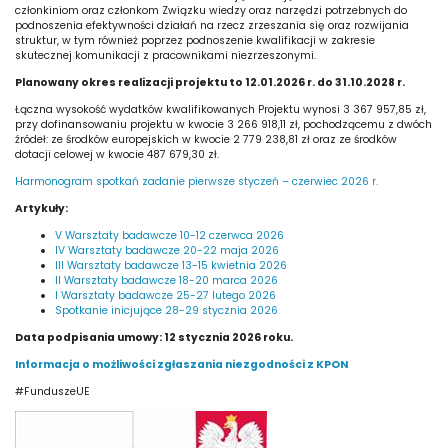
członkiniom oraz członkom Związku wiedzy oraz narzędzi potrzebnych do
podnoszenia efektywności działań na rzecz zrzeszania się oraz rozwijania
struktur, w tym również poprzez podnoszenie kwalifikacji w zakresie
skutecznej komunikacji z pracownikami niezrzeszonymi.
Planowany okres realizacji projektu to 12.01.2026 r. do 31.10.2028 r.
Łączna wysokość wydatków kwalifikowanych Projektu wynosi 3 367 957,85 zł,
przy dofinansowaniu projektu w kwocie 3 266 918,11 zł, pochodzącemu z dwóch
źródeł: ze środków europejskich w kwocie 2 779 238,81 zł oraz ze środków
dotacji celowej w kwocie 487 679,30 zł.
Harmonogram spotkań zadanie pierwsze styczeń – czerwiec 2026 r.
Artykuły:
V Warsztaty badawcze 10-12 czerwca 2026
IV Warsztaty badawcze 20-22 maja 2026
III Warsztaty badawcze 13-15 kwietnia 2026
II Warsztaty badawcze 18-20 marca 2026
I Warsztaty badawcze 25-27 lutego 2026
Spotkanie inicjujące 28-29 stycznia 2026
Data podpisania umowy: 12 stycznia 2026 roku.
Informacja o możliwości zgłaszania niezgodności z KPON
#FunduszeUE