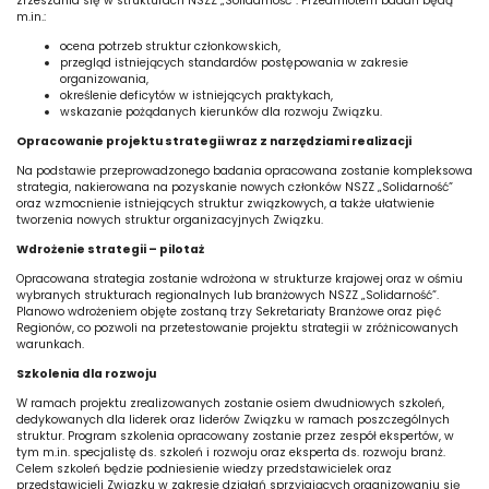
zrzeszania się w strukturach NSZZ „Solidarność”. Przedmiotem badań będą
m.in.:
ocena potrzeb struktur członkowskich,
przegląd istniejących standardów postępowania w zakresie
organizowania,
określenie deficytów w istniejących praktykach,
wskazanie pożądanych kierunków dla rozwoju Związku.
Opracowanie projektu strategii wraz z narzędziami realizacji
Na podstawie przeprowadzonego badania opracowana zostanie kompleksowa
strategia, nakierowana na pozyskanie nowych członków NSZZ „Solidarność”
oraz wzmocnienie istniejących struktur związkowych, a także ułatwienie
tworzenia nowych struktur organizacyjnych Związku.
Wdrożenie strategii – pilotaż
Opracowana strategia zostanie wdrożona w strukturze krajowej oraz w ośmiu
wybranych strukturach regionalnych lub branżowych NSZZ „Solidarność”.
Planowo wdrożeniem objęte zostaną trzy Sekretariaty Branżowe oraz pięć
Regionów, co pozwoli na przetestowanie projektu strategii w zróżnicowanych
warunkach.
Szkolenia dla rozwoju
W ramach projektu zrealizowanych zostanie osiem dwudniowych szkoleń,
dedykowanych dla liderek oraz liderów Związku w ramach poszczególnych
struktur. Program szkolenia opracowany zostanie przez zespół ekspertów, w
tym m.in. specjalistę ds. szkoleń i rozwoju oraz eksperta ds. rozwoju branż.
Celem szkoleń będzie podniesienie wiedzy przedstawicielek oraz
przedstawicieli Związku w zakresie działań sprzyjających organizowaniu się