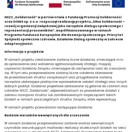
NSZZ „Solidarność” w partnerstwie z Fundacją Promocji Solidarności
oraz DOMS sp. z o.o. rozpoczął realizację projektu „Silna Solidarność –
rozwój organizacji związkowej jako narzędzie dialogu społecznego i
reprezentacji pracowników”, współfinansowanego w ramach
Programu Fundusze Europejskie dla Rozwoju Społecznego, Priorytet
Spójność społeczna i zdrowie, Działanie Dialog społeczny w zakresie
adaptacyjności.
Informacja o projekcie
W ramach projektu zrealizowane zostaną liczne działania, zmierzające m.in.
do opracowania oraz wdrożenia ogólnozwiązkowej strategii, mającej
usprawnić działania Związku zmierzające do zachęcania ludzi do zrzeszania
się. W tym celu przeprowadzone zostaną liczne szkolenia skierowane
do przedstawicieli struktur związkowych oraz przygotowane zostaną
narzędzia ułatwiające praktyczne wprowadzenie założeń strategii oraz innych
dobrych praktyk. Działania projektowe adresowane są głównie do członkiń oraz
członków NSZZ „Solidarność”, odpowiedzialnych za prowadzenie działań z
zakresu rozwijania struktur lub zainteresowanych rozpoczęciem takich
działań w ramach poszczególnych struktur Związku, które reprezentują.
W ramach projektu przewidziano następujące działania:
Badanie warunków wewnętrznych dla zrzeszania
W ramach działania przeprowadzona zostanie analiza wewnętrznych
czynników warunkujących możliwości realizacji skutecznych działań na rzecz