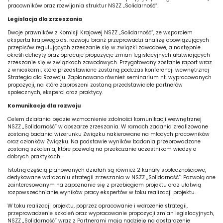
pracowników oraz rozwijania struktur NSZZ „Solidarność”.
Legislacja dla zrzeszania
Dwoje prawników z Komisji Krajowej NSZZ „Solidarność”, ze wsparciem
eksperta krajowego ds. rozwoju branż przeprowadzi analizę obowiązujących
przepisów regulujących zrzeszanie się w związki zawodowe, a następnie
określi deficyty oraz opracuje propozycje zmian legislacyjnych ułatwiających
zrzeszanie się w związkach zawodowych. Przygotowany zostanie raport wraz
z wnioskami, które przedstawione zostaną podczas konferencji wewnętrznej
Strategia dla Rozwoju. Zaplanowano również seminarium nt. wypracowanych
propozycji, na które zaproszeni zostaną przedstawiciele partnerów
społecznych, eksperci oraz praktycy.
Komunikacja dla rozwoju
Celem działania będzie wzmocnienie zdolności komunikacji wewnętrznej
NSZZ „Solidarność” w obszarze zrzeszania. W ramach zadania zrealizowane
zostaną badania wizerunku Związku nakierowane na młodych pracowników
oraz członków Związku. Na podstawie wyników badania przeprowadzone
zostaną szkolenia, które pozwolą na przekazanie uczestnikom wiedzy o
dobrych praktykach.
Istotną częścią planowanych działań są również 2 kanały społecznościowe,
dedykowane wdrażaniu strategii zrzeszania w NSZZ „Solidarność”. Pozwolą one
zainteresowanym na zapoznanie się z przebiegiem projektu oraz ułatwią
rozpowszechnianie wyników pracy ekspertów w toku realizacji projektu.
W toku realizacji projektu, poprzez opracowanie i wdrożenie strategii,
przeprowadzenie szkoleń oraz wypracowanie propozycji zmian legislacyjnych,
NSZZ „Solidarność” wraz z Partnerami mają nadzieję na dostarczenie