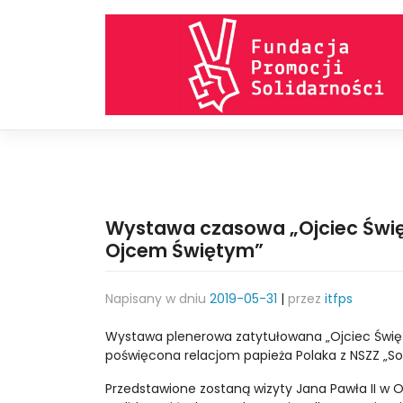
Skip
to
content
Wystawa czasowa „Ojciec Święt
Ojcem Świętym”
Napisany w dniu
2019-05-31
|
przez
itfps
Wystawa plenerowa zatytułowana „Ojciec Święt
poświęcona relacjom papieża Polaka z NSZZ „Sol
Przedstawione zostaną wizyty Jana Pawła II w O