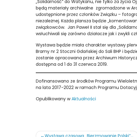
„Solidarność” do Watykanu, nie tylko za życia 
będą materiały archiwalne zgromadzone w Arch
udostępnione przez członków Związku – fotografi
niezależnej. Każda plansza będzie „komentowan
związkowców. Jan Paweł II stał się dla „Solidar
wsłuchiwali się zarówno działacze jak i zwykli c
Wystawa będzie miała charakter wystawy plen
Bramy nr 2 Stoczni Gdańskiej do Sali BHP i bę
zostanie opracowana przez Archiwum Historyczn
dostępna od 1 do 31 czerwca 2019.
Dofinansowano ze środków Programu Wieloletn
na lata 2017-2022 w ramach Programu Dotacyj
Opublikowany w
Aktualności
Nawigacja
Wystawa czasowa „Bierzmowanie Polski”...