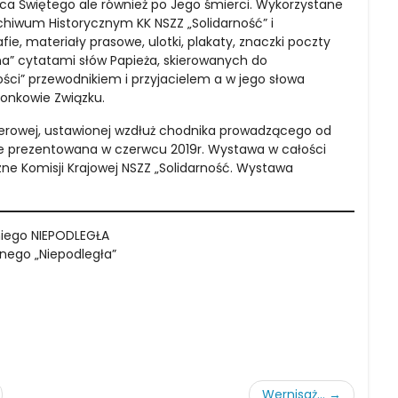
Ojca Świętego ale również po Jego śmierci. Wykorzystane
iwum Historycznym KK NSZZ „Solidarność” i
e, materiały prasowe, ulotki, plakaty, znaczki poczty
a” cytatami słów Papieża, skierowanych do
ności” przewodnikiem i przyjacielem a w jego słowa
złonkowie Związku.
erowej, ustawionej wzdłuż chodnika prowadzącego od
dzie prezentowana w czerwcu 2019r. Wystawa w całości
e Komisji Krajowej NSZZ „Solidarność. Wystawa
iego NIEPODLEGŁA
nego „Niepodległa”
Wernisaż...